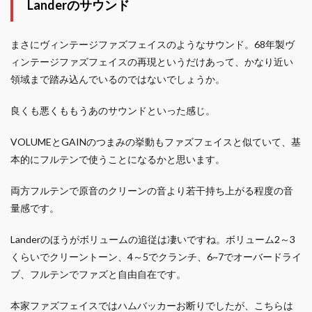
Landerのサウンド
まさにヴィンテージファズフェイスのようなサウンド。68年製ヴ
ィンテージファズフェイスの再現というだけあって、かなり近い
領域まで踏み込んでいるのではないでしょうか。
良くも悪くももうあのサウンドといった感じ。
VOLUMEとGAINのつまみの挙動もファズフェイスと似ていて、基
本的にフルテンで使うことになるかと思います。
両方フルテンで原音のクリーンの音より若干持ち上がる程度の音
量感です。
Landerのほうがボリュームの追従は凄いですね。ボリューム2～3
くらいでクリーントーン、4～5でクランチ、6~7でオーバードライ
ブ、フルテンでファズと自由自在です。
本家ファズフェイスではハムバッカーお断りでしたが、こちらは