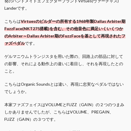
発のハンドメイドエフェクターブランドVirtues(ヴァーチャス)
Landerです。
こちらは
Virtuesのビルダーの所有する1968年製Dallas Arbiter期
FuzzFace(NKT275搭載)を含む、その他音色に満足いくいくつか
のArbiter～Dallas Arbiter期のFuzzFaceを基として再現されたフ
ァズペダル
です。
ゲルマニウムトランジスタを用いた際の、回路上の部品に対して
の影響、それによる動作上の違いに着目し、それを再現したとの
こと。
こちらはOrganic Soundsとは違い、再現に忠実なペダルではない
でしょうか。
本家ファズフェイスはVOLUMEとFUZZ（GAIN）の２つのつまみ
しかありませんでしたが、こちらはVOLUME、PREGAIN、
FUZZ（GAIN）の３つです。