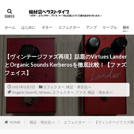
ホーム
はじめに
ギター
エフェクター
アンプ
ケーブル
検証・
【ヴィンテージファズ再現】話題のVirtues Lander
とOrganic Sounds Kerberosを徹底比較！【ファズ
フェイス】
2021年3月3日
エフェクター
,
検証・弾き比べ
Organic Sounds
,
Virtues
,
エフェクター
,
ファズ
,
検証・弾き比べ
HOME
検証・弾き比べ
エフェクター
【ヴィンテージファズ再現】話題