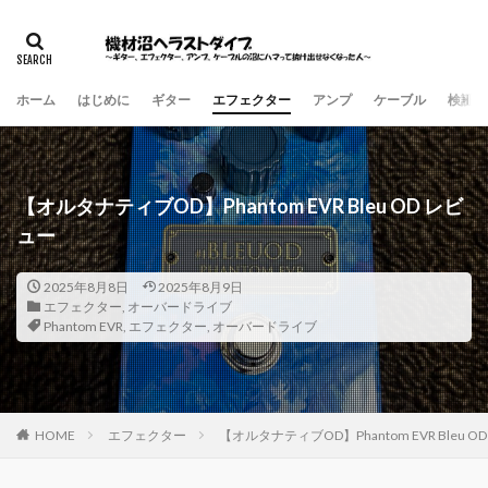
ホーム
はじめに
ギター
エフェクター
アンプ
ケーブル
検証・
【オルタナティブOD】Phantom EVR Bleu OD レビ
ュー
2025年8月8日
2025年8月9日
エフェクター
,
オーバードライブ
Phantom EVR
,
エフェクター
,
オーバードライブ
HOME
エフェクター
【オルタナティブOD】Phantom EVR Bleu O