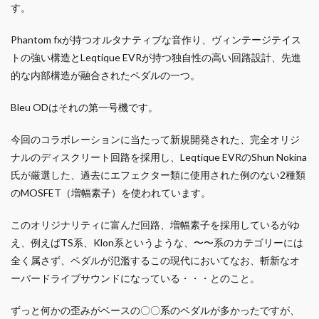
す。
Phantom fxが持つオルタナティブな音作り、ヴィンテージテイス
トの強い構造とLeqtique EVRが持つ独自性の高い回路設計、先進
的な内部構造が融合されたペダルの一つ。
Bleu ODはそれの第一号機です。
今回のコラボレーションに当たって新規開発された、完全オリジ
ナルのディスクリート回路を採用し、Leqtique EVRのShun Nokina
氏が厳選した、過去にエフェクター類に使用された例のない2種類
のMOSFET（増幅素子）を使われています。
このオリジナリティに富んだ回路、増幅素子を採用しているがゆ
え、例えばTS系、Klon系というような、〜〜系のカテゴリーには
全く属さず、ペダルが氾濫するこの現代においてなお、斬新なオ
ーバードライブサウンドになっている・・・とのこと。
ずっと何かの歪みがベースの〇〇系のペダルが多かったですが、