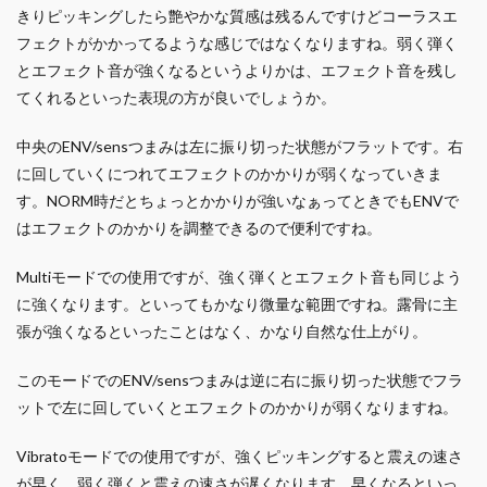
きりピッキングしたら艶やかな質感は残るんですけどコーラスエ
フェクトがかかってるような感じではなくなりますね。弱く弾く
とエフェクト音が強くなるというよりかは、エフェクト音を残し
てくれるといった表現の方が良いでしょうか。
中央のENV/sensつまみは左に振り切った状態がフラットです。右
に回していくにつれてエフェクトのかかりが弱くなっていきま
す。NORM時だとちょっとかかりが強いなぁってときでもENVで
はエフェクトのかかりを調整できるので便利ですね。
Multiモードでの使用ですが、強く弾くとエフェクト音も同じよう
に強くなります。といってもかなり微量な範囲ですね。露骨に主
張が強くなるといったことはなく、かなり自然な仕上がり。
このモードでのENV/sensつまみは逆に右に振り切った状態でフラ
ットで左に回していくとエフェクトのかかりが弱くなりますね。
Vibratoモードでの使用ですが、強くピッキングすると震えの速さ
が早く、弱く弾くと震えの速さが遅くなります。早くなるといっ