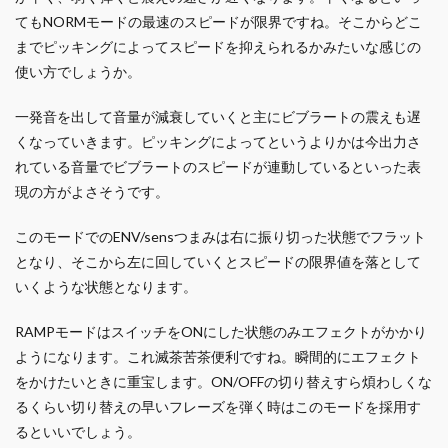
てもNORMモードの最速のスピードが限界ですね。そこからどこ
までピッキングによってスピードを抑えられるかみたいな感じの
使い方でしょうか。
一発音を出して音量が減衰していくと主にビブラートの震えも遅
くなっていきます。ピッキングによってというよりかは今出力さ
れている音量でビブラートのスピードが連動しているといった表
現の方がよさそうです。
このモードでのENV/sensつまみは右に振り切った状態でフラット
となり、そこから左に回していくとスピードの限界値を落として
いくような状態となります。
RAMPモードはスイッチをONにした状態のみエフェクトがかかり
ようになります。これ滅茶苦茶便利ですね。瞬間的にエフェクト
をかけたいときに重宝します。ON/OFFの切り替えすら煩わしくな
るくらい切り替えの早いフレーズを弾く時はこのモードを採用す
るといいでしょう。