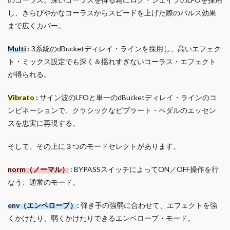
し、きらびやかなコーラスからスピードを上げた際のパルス効果
まで広くカバー。
Multi
:
3系統のdBucketディレイ・ラインを採用し、高いエフェク
ト・ミックス設定でも深く＆揺れすぎないコーラス・エフェクト
が得られる。
Vibrato
:
サイン波のLFOと単一のdBucketディレイ・ラインのコ
ンビネーションで、クラシックなビブラート・ペダルのエッセン
スを忠実に再現する。
そして、その上に３つのモードセレクトがあります。
norm（ノーマル）
:
BYPASSスイッチによってON／OFF操作を行
なう、通常のモード。
env（エンベロープ）
:
弾き手の強弱に合わせて、エフェクトを強
くかけたり、弱くかけたりできるエンベロープ・モード。