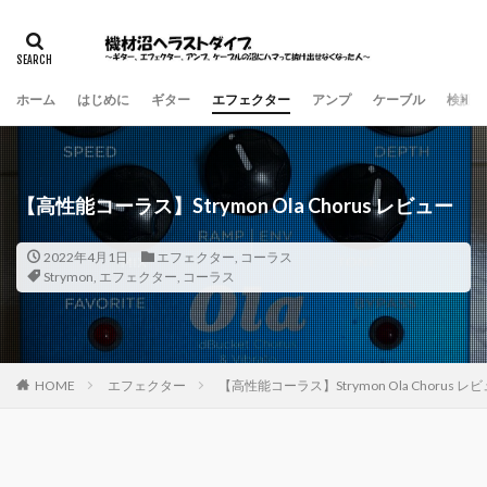
ホーム
はじめに
ギター
エフェクター
アンプ
ケーブル
検証・
【高性能コーラス】Strymon Ola Chorus レビュー
2022年4月1日
エフェクター
,
コーラス
Strymon
,
エフェクター
,
コーラス
HOME
エフェクター
【高性能コーラス】Strymon Ola Chorus レ