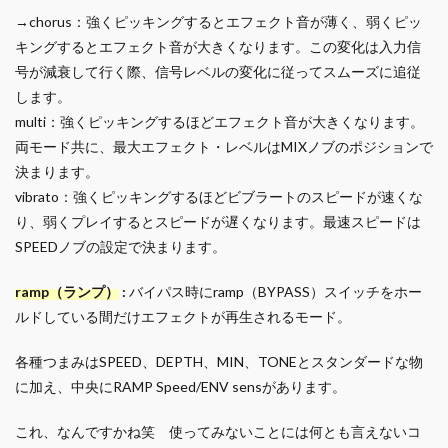
→chorus：強くピッキングするとエフェクト音が薄く、弱くピッ
キングするとエフェクト音が大きくなります。この変化は入力信
号が減衰して行く際、信号レベルの変化に従ってスムーズに追従
します。
multi：強くピッキングするほどエフェクト音が大きくなります。
両モード共に、最大エフェクト・レベルはMIXノブのポジションで
決まります。
vibrato：強くピッキングするほどビブラートのスピードが速くな
り、弱くプレイするとスピードが遅くなります。最速スピードは
SPEEDノブの設定で決まります。
ramp（ランプ）
:
バイパス時にramp（BYPASS）スイッチをホー
ルドしている間だけエフェクトが再生されるモード。
各種つまみはSPEED、DEPTH、MIN、TONEとスタンダードな物
に加え、中央にRAMP Speed/ENV sensがあります。
これ、なんですかね笑 使ってみないことには何とも言えないコ