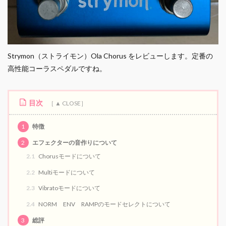
Strymon（ストライモン）Ola Chorus をレビューします。定番の
高性能コーラスペダルですね。
目次
1
特徴
2
エフェクターの音作りについて
2.1
Chorusモードについて
2.2
Multiモードについて
2.3
Vibratoモードについて
2.4
NORM ENV RAMPのモードセレクトについて
3
総評