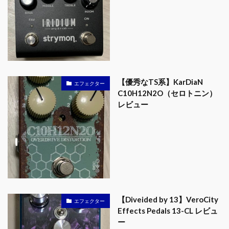
【優秀なTS系】KarDiaN
エフェクター
C10H12N2O（セロトニン）
レビュー
【Diveided by 13】VeroCity
エフェクター
Effects Pedals 13-CL レビュ
ー