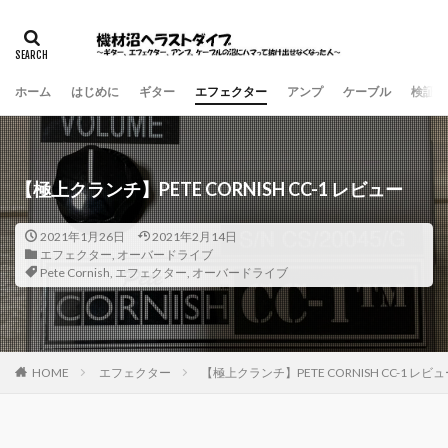
ホーム
はじめに
ギター
エフェクター
アンプ
ケーブル
検証・
【極上クランチ】PETE CORNISH CC-1 レビュー
2021年1月26日
2021年2月14日
エフェクター
,
オーバードライブ
Pete Cornish
,
エフェクター
,
オーバードライブ
HOME
エフェクター
【極上クランチ】PETE CORNISH CC-1 レビ