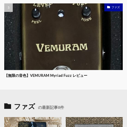
ファズ
【無限の音色】VEMURAM Myriad Fuzz レビュー
ファズ
の最新記事8件