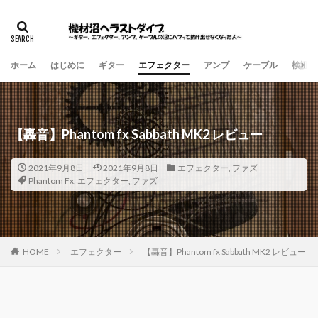
ホーム
はじめに
ギター
エフェクター
アンプ
ケーブル
検証・
【轟音】Phantom fx Sabbath MK2 レビュー
2021年9月8日
2021年9月8日
エフェクター
,
ファズ
Phantom Fx
,
エフェクター
,
ファズ
HOME
エフェクター
【轟音】Phantom fx Sabbath MK2 レビュー